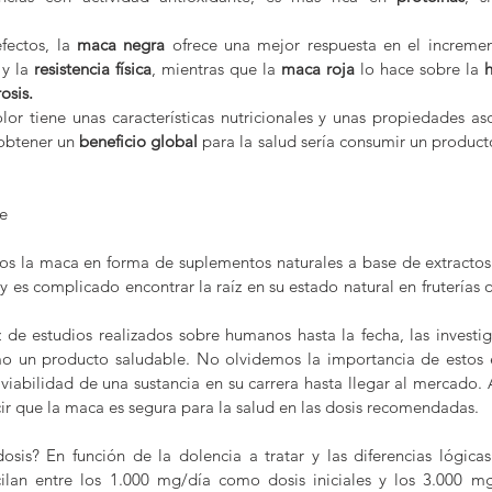
fectos, la 
maca negra
 ofrece una mejor respuesta en el increme
 y la 
resistencia física
, mientras que la 
maca roja
 lo hace sobre la 
h
osis.
olor tiene unas características nutricionales y unas propiedades as
btener un 
beneficio global
 para la salud sería consumir un produc
e
s la maca en forma de suplementos naturales a base de extractos 
 es complicado encontrar la raíz en su estado natural en fruterías 
 de estudios realizados sobre humanos hasta la fecha, las investig
o un producto saludable. No olvidemos la importancia de estos es
viabilidad de una sustancia en su carrera hasta llegar al mercado. A
 que la maca es segura para la salud en las dosis recomendadas.
osis? En función de la dolencia a tratar y las diferencias lógicas 
lan entre los 1.000 mg/día como dosis iniciales y los 3.000 mg