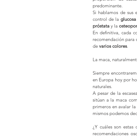
predominante.
Si hablamos de sus e
control de la 
glucosa
próstata 
y la
 osteopor
En definitiva, cada c
recomendación para o
de 
varios colores
.
La maca, naturalment
Siempre encontraremo
en Europa hoy por hoy
naturales.
A pesar de la escasez
sitúan a la maca com
primeros en avalar la 
mismos podemos decir
¿Y cuáles son estas d
recomendaciones osci