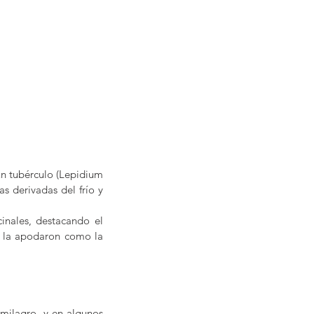
un tubérculo (Lepidium 
s derivadas del frío y 
nales, destacando el 
s la apodaron como la 
ilagro, y en algunos 