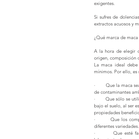
exigentes.
Si sufres de dolenci
extractos acuosos y m
¿Qué marca de maca 
A la hora de elegir 
origen, composición 
La maca ideal debe 
mínimos. Por ello, e
·        Que la maca se
de contaminantes amb
·        Que sólo se u
bajo el suelo, al ser 
propiedades benefici
·        Que los co
diferentes variedades.
·        Que esté fa