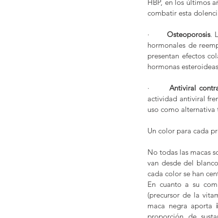
HBP, en los últimos a
combatir esta dolenci
·        
Osteoporosis
. 
hormonales de reempl
presentan efectos col
hormonas esteroideas
·        
Antiviral contr
actividad antiviral fr
uso como alternativa 
Un color para cada p
No todas las macas so
van desde del blanco
cada color se han cen
En cuanto a su comp
(precursor de la vita
maca negra aporta 
proporción de susta