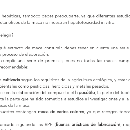
as hepáticas, tampoco debes preocuparte, ya que diferentes estudi
etanólicos de la maca no muestran hepatotoxicidad in vitro.
elegir?
qué extracto de maca consumir, debes tener en cuenta una serie 
o proceso de elaboración.
cumplir una serie de premisas, pues no todas las macas cumple
s recomendable:
a 
cultivada
 según los requisitos de la agricultura ecológica, y esta
ientales como pesticidas, herbicidas y metales pesados.
tilice en la elaboración del compuesto el 
hipocótilo
, la parte del tub
esta la parte que ha sido sometida a estudios e investigaciones y a la 
osas de la maca.
mpuestos contengan 
maca de varios colores
, ya que recogen todos 
bricado siguiendo las BPF (
Buenas prácticas de fabricación
), re