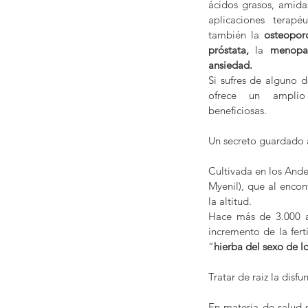
ácidos grasos, amidas
aplicaciones terapé
también la 
osteoporo
próstata, 
la 
menopa
ansiedad.
Si sufres de alguno d
ofrece un amplio
beneficiosas.
Un secreto guardado a
Cultivada en los Ande
Myenil), que al encon
la altitud.
Hace más de 3.000 añ
incremento de la fer
“
hierba del sexo de lo
Tratar de raiz la disfu
En materia de salud 