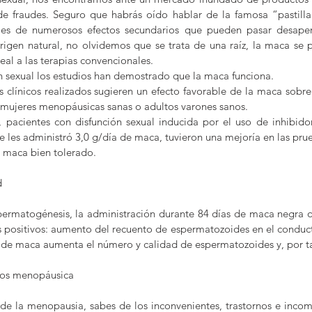
de fraudes. Seguro que habrás oído hablar de la famosa “pastilla 
bles de numerosos efectos secundarios que pueden pasar desaper
gen natural, no olvidemos que se trata de una raíz, la maca se p
eal a las terapias convencionales.
n sexual los estudios han demostrado que la maca funciona.
s clínicos realizados sugieren un efecto favorable de la maca sobre 
 mujeres menopáusicas sanas o adultos varones sanos.
pacientes con disfunción sexual inducida por el uso de inhibidor
e les administró 3,0 g/día de maca, tuvieron una mejoría en las prue
 maca bien tolerado.
d
permatogénesis, la administración durante 84 días de maca negra o
 positivos: aumento del recuento de espermatozoides en el conduct
a de maca aumenta el número y calidad de espermatozoides y, por tan
os menopáusica
 de la menopausia, sabes de los inconvenientes, trastornos e inco