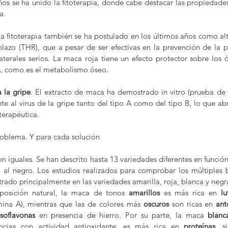
ños se ha unido la fitoterapia, donde cabe destacar las propiedades
a. 
La fitoterapia también se ha postulado en los últimos años como alte
azo (THR), que a pesar de ser efectivas en la prevención de la p
aterales serios. La maca roja tiene un efecto protector sobre los 
, como es el metabolismo óseo. 
a la gripe
. El extracto de maca ha demostrado in vitro (prueba de l
ente al virus de la gripe tanto del tipo A como del tipo B, lo que abr
terapéutica.
roblema. Y para cada solución
n iguales. Se han descrito hasta 13 variedades diferentes en función
 al negro. Los estudios realizados para comprobar los múltiples b
trado principalmente en las variedades amarilla, roja, blanca y negr
osición natural, la maca de tonos 
amarillos
 es más rica en 
lu
mina A), mientras que las de colores más 
oscuros
 son ricas en 
ant
isoflavonas
 en presencia de hierro. Por su parte, la maca 
blanc
ncias con actividad antioxidante, es más rica en 
proteínas
, s