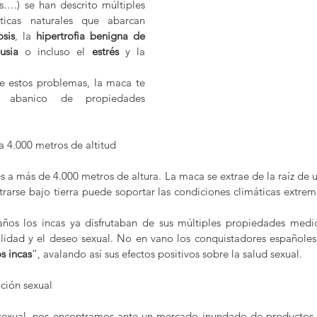
….) se han descrito múltiples 
uticas naturales que abarcan 
sis
, la 
hipertrofia benigna de 
usia 
o incluso el
 estrés 
y la
e estos problemas, la maca te 
 abanico de propiedades 
 4.000 metros de altitud
s a más de 4.000 metros de altura. La maca se extrae de la raíz de 
trarse bajo tierra puede soportar las condiciones climáticas extrema
os los incas ya disfrutaban de sus múltiples propiedades medici
tilidad y el deseo sexual. No en vano los conquistadores españole
s incas
”, avalando así sus efectos positivos sobre la salud sexual. 
nción sexual
sexual, nos encontramos ante un mercado inundado de productos m