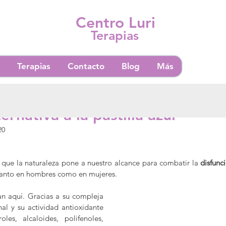
Centro Luri
Terapias
Terapias
Contacto
Blog
Más
tura
rnativa a la pastilla azul
20
que la naturaleza pone a nuestro alcance para combatir la 
disfunc
tanto en hombres como en mujeres.
n aquí. Gracias a su compleja 
al y su actividad antioxidante 
roles, alcaloides, polifenoles, 