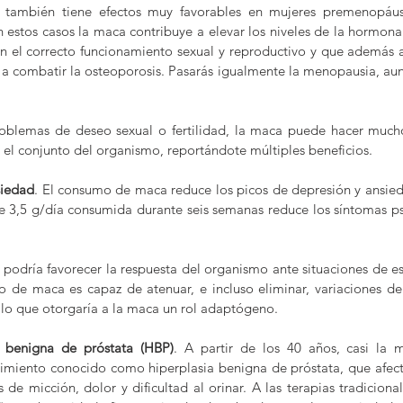
 también tiene efectos muy favorables en mujeres premenopáusi
estos casos la maca contribuye a elevar los niveles de la hormona
n el correcto funcionamiento sexual y reproductivo y que además a
a combatir la osteoporosis. Pasarás igualmente la menopausia, aun
blemas de deseo sexual o fertilidad, la maca puede hacer mucho 
el conjunto del organismo, reportándote múltiples beneficios.
siedad
. El consumo de maca reduce los picos de depresión y ansied
e 3,5 g/día consumida durante seis semanas reduce los síntomas ps
 podría favorecer la respuesta del organismo ante situaciones de est
o de maca es capaz de atenuar, e incluso eliminar, variaciones del 
 lo que otorgaría a la maca un rol adaptógeno.
a benigna de próstata (HBP)
. A partir de los 40 años, casi la 
imiento conocido como hiperplasia benigna de próstata, que afecta
e micción, dolor y dificultad al orinar. A las terapias tradicionale