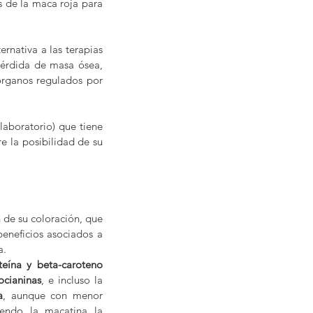
 de la maca roja para 
rnativa a las terapias 
érdida de masa ósea, 
órganos regulados por 
aboratorio) que tiene 
e la posibilidad de su 
 de su coloración, que 
eneficios asociados a 
a.
teína y beta-caroteno
ocianinas
, e incluso la 
a
, aunque con menor 
iendo la macatina la 