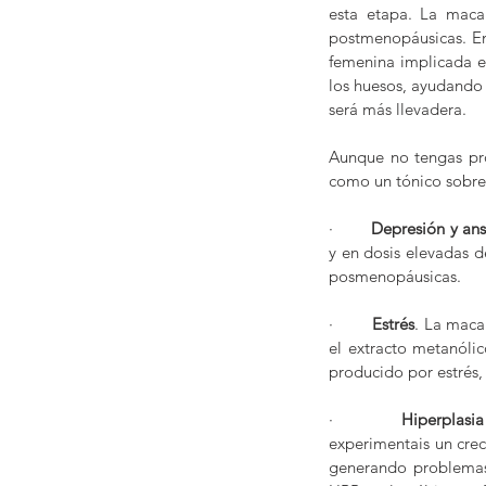
esta etapa. La maca
postmenopáusicas. En 
femenina implicada e
los huesos, ayudando 
será más llevadera.
Aunque no tengas pro
como un tónico sobre 
·       
 Depresión y an
y en dosis elevadas d
posmenopáusicas.
·        
Estrés
. La maca
el extracto metanólic
producido por estrés,
·        
Hiperplasi
experimentais un crec
generando problemas d