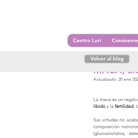
Centro Luri
Conóceme
Volver al blog
5 abr 2019
5 min de lec
MACA, alte
Actualizado:
20 ene 20
La maca es un regalo 
libido
 y la 
fertilidad
, 
Sus virtudes no acaba
composición nutricion
(glucosinolatos, este