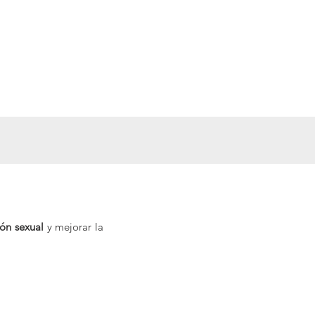
876 06 31 00
669 17 48 21
ión sexual
 y mejorar la 