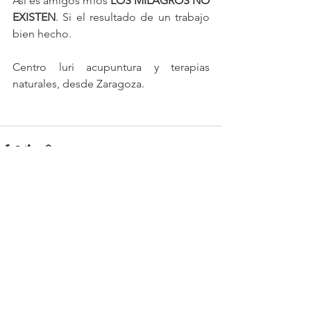
Así es amigos míos 
LOS MILAGROS NO 
EXISTEN
. Si el resultado de un trabajo 
bien hecho.
Centro luri acupuntura y terapias 
naturales, desde Zaragoza.
Ver todo
Entradas recientes