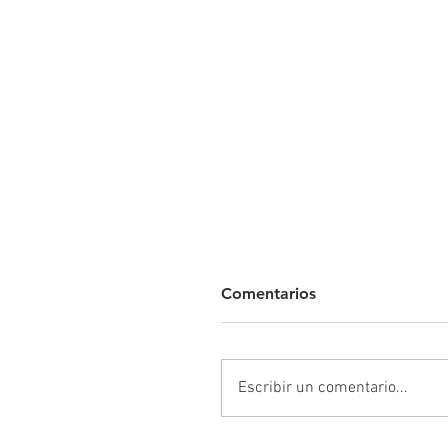
Motivos para dejar de
Comentarios
fumar
Estás pensando en dejar de
fumar. ¿Sabes las razones po
Escribir un comentario...
las que quieres renunciar? ¿
por tu salud? ¿Ahorrar diner
¿Por la salud de...