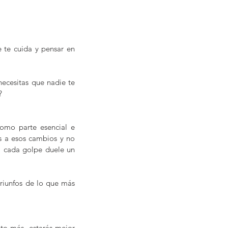
 te cuida y pensar en 
ecesitas que nadie te 
?
mo parte esencial e 
os a esos cambios y no 
 cada golpe duele un 
riunfos de lo que más 
to más, estarás mejor 