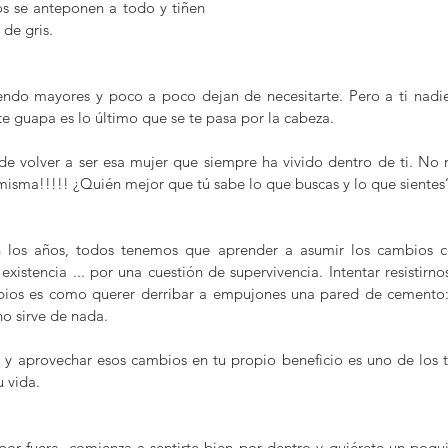
os se anteponen a todo y tiñen 
 de gris.
iendo mayores y poco a poco dejan de necesitarte. Pero a ti nadie
te guapa es lo último que se te pasa por la cabeza.
e volver a ser esa mujer que siempre ha vivido dentro de ti. No n
 misma!!!!! ¿Quién mejor que tú sabe lo que buscas y lo que sientes
los años, todos tenemos que aprender a asumir los cambios co
existencia ... por una cuestión de supervivencia. Intentar resistirn
pios es como querer derribar a empujones una pared de cemento:
o sirve de nada.
 y aprovechar esos cambios en tu propio beneficio es uno de los t
u vida.
 por fuera, comienza a sentirte bien por dentro y quiérete un poqui