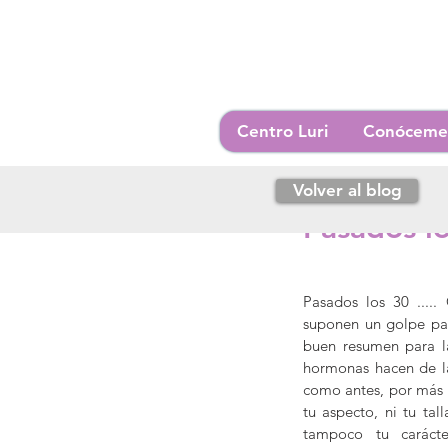
Centro Luri
Conóceme
Volver al blog
26 oct 2016
2 min de le
Pasados los
Pasados los 30 ....
suponen un golpe para
buen resumen para la
hormonas hacen de la
como antes, por más q
tu aspecto, ni tu tal
tampoco tu caráct