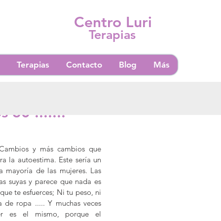
Centro Luri
Terapias
Terapias
Contacto
Blog
Más
ctura
 30 .......
. Cambios y más cambios que 
 la autoestima. Este sería un 
 mayoría de las mujeres. Las 
s suyas y parece que nada es 
ue te esfuerces; Ni tu peso, ni 
la de ropa ..... Y muchas veces 
er es el mismo, porque el 