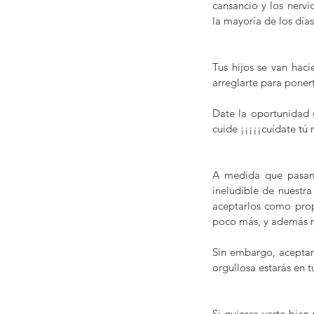
cansancio y los nervi
la mayoría de los días
Tus hijos se van hac
arreglarte para poner
Date la oportunidad d
cuide ¡¡¡¡¡cuídate tú
A medida que pasan 
ineludible de nuestra 
aceptarlos como pro
poco más, y además n
Sin embargo, aceptar
orgullosa estarás en t
Si quieres verte bien