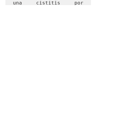
una cistitis por 
humedad con moxa con 
unos resultados 
asombrosos.
Fertilidad
Vida sana
Ver todo
Entradas recientes