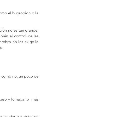
omo el bupropion o la 
ción no es tan grande. 
ién el control de las 
erebro no les exige la 
s:
i, como no, un poco de 
eso y lo haga lo  más 
o ayudarte a dejar de 