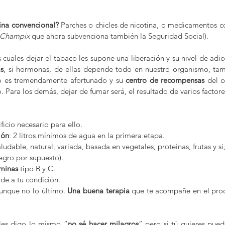
ina convencional?
 Parches o chicles de nicotina, o medicamentos c
Champix
 que ahora subvenciona también la Seguridad Social).
 cuales dejar el tabaco les supone una liberación y su nivel de adic
s
, si hormonas, de ellas depende todo en nuestro organismo, tamb
o es tremendamente afortunado y su 
centro de recompensas
 del c
. Para los demás, dejar de fumar será, el resultado de varios factore
ificio necesario para ello.
ión
: 2 litros mínimos de agua en la primera etapa.
aludable, natural, variada, basada en vegetales, proteínas, frutas y s
egro por supuesto).
aminas
 tipo B y C.
de a tu condición.
aunque no lo último. 
Una buena terapia
 que te acompañe en el proc
 les digo lo mismo “
no sé hacer milagros
” pero si tú quieres pued