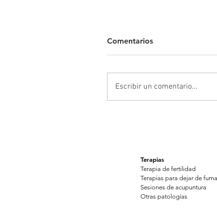
Motivos para dejar de
Comentarios
fumar
Estás pensando en dejar de
fumar. ¿Sabes las razones po
Escribir un comentario...
las que quieres renunciar? ¿
por tu salud? ¿Ahorrar diner
¿Por la salud de...
Terapias
Terapia de fertilidad
Terapias para dejar de fuma
Sesiones de acupuntura
Otras patologías