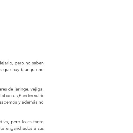
ejarlo, pero no saben 
es que hay (aunque no 
es de laringe, vejiga, 
abaco. ¿Puedes sufrir 
 sabemos y además no 
iva, pero lo es tanto 
te enganchados a sus 