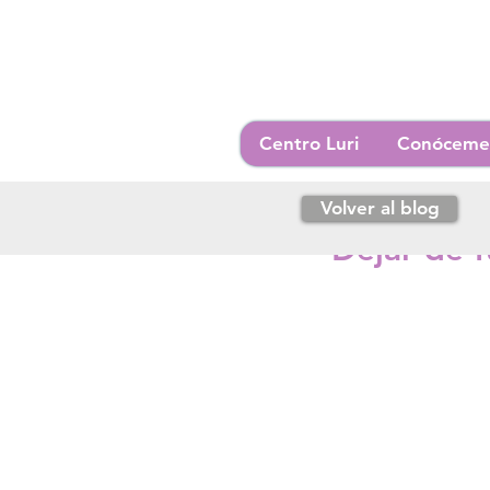
Centro Luri
Conóceme
Volver al blog
31 ene 2020
2 min de l
Dejar de 