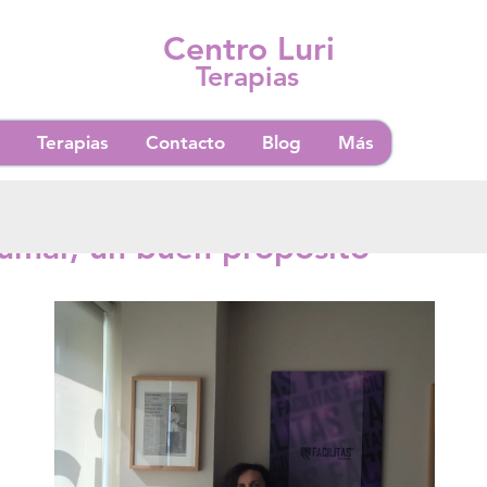
Centro Luri
Terapias
Terapias
Contacto
Blog
Más
ectura
fumar, un buen propósito