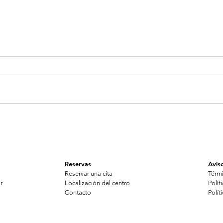
r
Es
o?
Motivos para dejar de
fumar
Reservas
Aviso
Reservar una cita
Térm
r
Localización del centro
Polít
Contacto
Polít