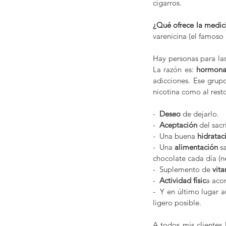
cigarros.
¿Qué ofrece la medic
varenicina (el famoso 
Hay personas para las
La razón es: 
hormona
adicciones. Ese grup
nicotina como al resto
-  
Deseo
 de dejarlo.
-  
Aceptación
 del sacr
-  Una buena 
hidratac
-  Una 
alimentación
 s
chocolate cada día (n
-  Suplemento de 
vit
-  
Actividad físic
a acor
-  Y en último lugar 
ligero posible.
A todos mis clientes