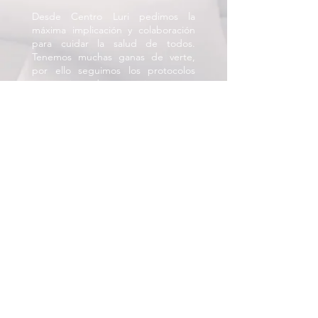
Desde Centro Luri pedimos la
máxima implicación y colaboración
para cuidar la salud de todos.
Tenemos muchas ganas de verte,
por ello seguimos los protocolos
más estrictos de prevención.
Terapias
Terapia de fertilidad
Terapias para dejar de fumar
Sesiones de acupuntura
Otras patologías
Reservas
Reservar una cita
Localización del centro
Contacto