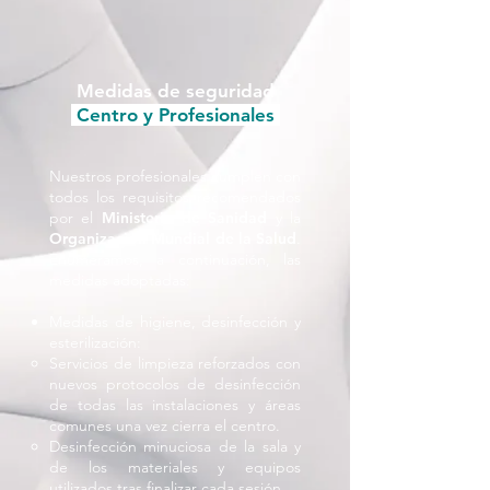
Medidas de seguridad
Centro y Profesionales
Nuestros profesionales cumplen con
todos los requisitos recomendados
por el
Ministerio de Sanidad
y la
Organización Mundial de la Salud
.
Enumeramos, a continuación, las
medidas adoptadas:
Medidas de higiene, desinfección y
esterilización:
​Servicios de limpieza reforzados con
nuevos protocolos de desinfección
de todas las instalaciones y áreas
comunes una vez cierra el centro.
Desinfección minuciosa de la sala y
de los materiales y equipos
utilizados tras finalizar cada sesión.