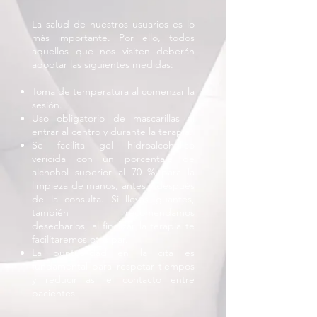
La salud de nuestros usuarios es lo
más importante. Por ello, todos
aquellos que nos visiten deberán
adoptar las siguientes medidas:
Toma de temperatura al comenzar la
sesión.
Uso obligatorio de mascarillas al
entrar al centro y durante la terapia.
Se facilita gel hidroalcohólico
vericida con un porcentaje de
alchohol superior al 70 % para la
limpieza de manos, antes y después
de la consulta. Si llevas guantes,
también recomendamos
desecharlos, al finalizar la terapia te
facilitaremos otro par.
La puntualidad en la cita es
fundamental para respetar tiempos
y reducir así el contacto entre
pacientes.