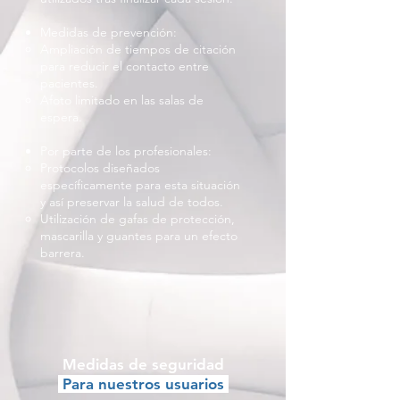
Medidas de prevención:
Ampliación de tiempos de citación
para reducir el contacto entre
pacientes.
Afoto limitado en las salas de
espera.
Por parte de los profesionales:
Protocolos diseñados
específicamente para esta situación
y así preservar la salud de todos.
Utilización de gafas de protección,
mascarilla y guantes para un efecto
barrera.
Medidas de seguridad
Para nuestros usuarios