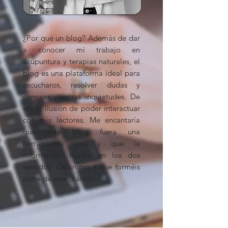
¿Por qué un blog? Además de dar
a conocer mi trabajo en
acupuntura y terapias naturales, el
blog es una plataforma ideal para
escucharos, resolver dudas y
conocer vuestras inquietudes.
De
ahí la ilusión de poder interactuar
con mis lectores. Me encantaría
que este blog fuera una
herramienta viva y que la
información fluyera en los dos
sentidos. Os animo a que forméis
parte de este diálogo.